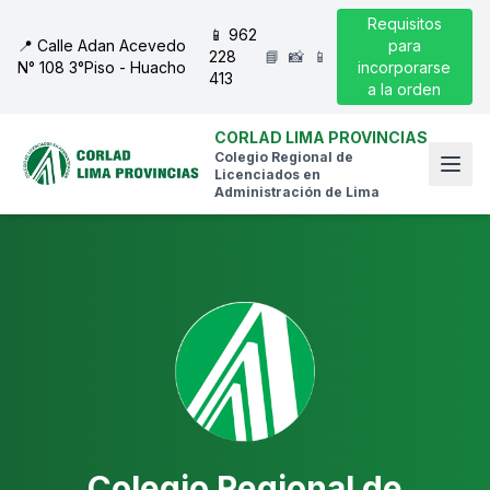
Requisitos
📱 962
📍 Calle Adan Acevedo
para
228
📘
📸
📱
N° 108 3°Piso - Huacho
incorporarse
413
a la orden
CORLAD LIMA PROVINCIAS
Colegio Regional de
Licenciados en
Administración de Lima
Colegio Regional de